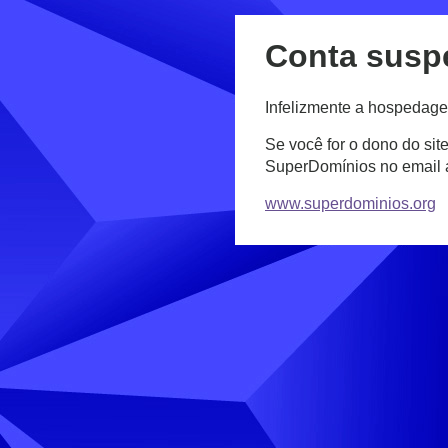
Conta susp
Infelizmente a hospedage
Se você for o dono do sit
SuperDomínios no email
www.superdominios.org