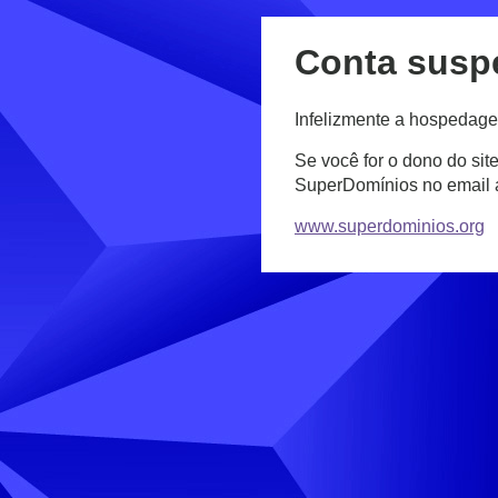
Conta susp
Infelizmente a hospedage
Se você for o dono do sit
SuperDomínios no email
www.superdominios.org