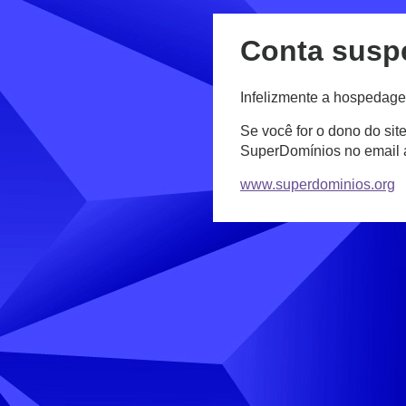
Conta susp
Infelizmente a hospedage
Se você for o dono do sit
SuperDomínios no email
www.superdominios.org